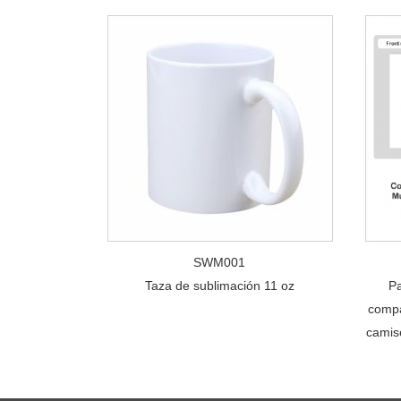
SWM001
Taza de sublimación 11 oz
Pa
compa
camise