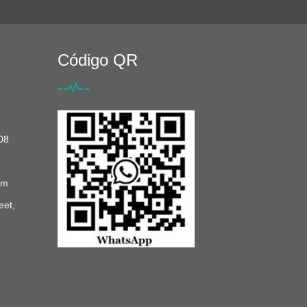
Código QR
08
om
eet,