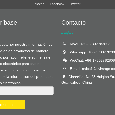
Enlaces
Facebook
Twitter
ríbase
Contacto
Móvil: +86-17302782808
 obtener nuestra información de
zación de productos de manera
Whatsapp: +86-173027828
, por favor, rellene su mensaje
WeChat: +86-17302782808
o electrónico para que nos
E-mail:
sales1@ovimage.c
s en contacto con usted, le
os la información del producto a
Dirección: No.28 Huiqiao Str
Guangzhou, China
o electrónico.
resentar